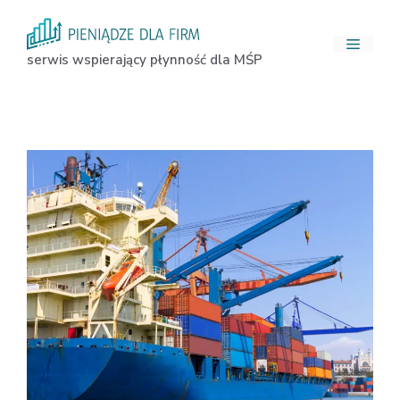
Przejdź
do
Menu
treści
serwis wspierający płynność dla MŚP