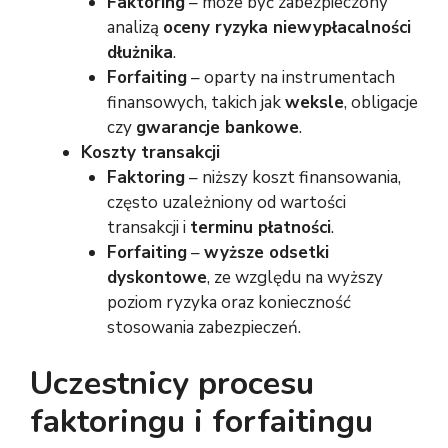
Faktoring
– może być zabezpieczony
analizą
oceny ryzyka niewypłacalności
dłużnika
.
Forfaiting
– oparty na instrumentach
finansowych, takich jak
weksle
, obligacje
czy
gwarancje bankowe
.
Koszty transakcji
Faktoring
– niższy koszt finansowania,
często uzależniony od wartości
transakcji i
terminu płatności
.
Forfaiting
–
wyższe odsetki
dyskontowe
, ze względu na wyższy
poziom ryzyka oraz konieczność
stosowania zabezpieczeń.
Uczestnicy procesu
faktoringu i forfaitingu