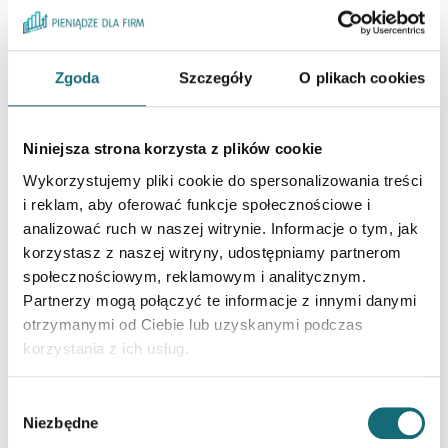
istotnych etapów, od wystawienia weksla po
finalne rozliczenie transakcji.
Zgoda
Szczegóły
O plikach cookies
Jak eksporter zawiera umowę
forfaitingu z bankiem?
Niniejsza strona korzysta z plików cookie
Eksporter sprzedaje swoją należność bankowi,
Wykorzystujemy pliki cookie do spersonalizowania treści
który płaci mu z góry ustaloną kwotę.
i reklam, aby oferować funkcje społecznościowe i
analizować ruch w naszej witrynie. Informacje o tym, jak
Jak importer zabezpiecza
korzystasz z naszej witryny, udostępniamy partnerom
społecznościowym, reklamowym i analitycznym.
płatność wekslem?
Partnerzy mogą połączyć te informacje z innymi danymi
otrzymanymi od Ciebie lub uzyskanymi podczas
Importer wystawia weksel jako zobowiązanie
korzystania z ich usług.
płatnicze, które jest następnie nabywane przez
forfaitera.
Wybór
Niezbędne
zgody