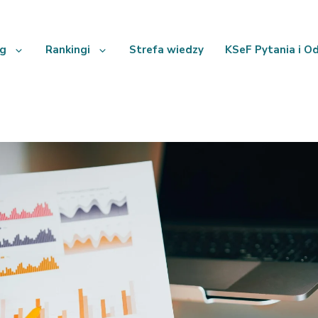
ng
Rankingi
Strefa wiedzy
KSeF Pytania i O