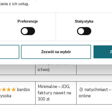
nia z ich usług.
Średnie –
weryfikacja
Preferencje
Statystyka
dobra
2–5 dni
kontrahentów
zagranicznych
Dostosowane do
Zezwól na wybór
Z
branży (np.
wysoka
1–3 dni
transport/budown
ictwo)
Minimalne – JDG,
bardzo
natychmiast –
faktury nawet na
ysoka
online
300 zł