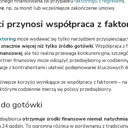
lonego finansowania (w przypadku
faktoringu z regresem
),
we
, np. za monit lub wcześniejsze zakończenie umowy.
ci przynosi współpraca z fakt
ktoring
może wydawać się tylko narzędziem przyspieszający
o
znacznie więcej niż tylko źródło gotówki
. Współpraca z 
finansowej
, ale też realna przewaga konkurencyjna, szczegó
rtner finansowy może odciążyć przedsiębiorcę w codzienn
lacje z kontrahentami i ułatwić podejmowanie kluczowych d
niejsze korzyści wynikające ze współpracy z faktorem – na 
 którymi codziennie mierzą się polscy przedsiębiorcy.
 do gotówki
edsiębiorca
otrzymuje środki finansowe niemal natychmi
 24 godzin. To ogromna różnica w porównaniu z tradycyjny