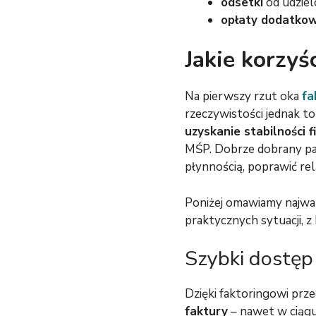
odsetki
od udzie
opłaty dodatko
Jakie korzyś
Na pierwszy rzut oka
fa
rzeczywistości jednak t
uzyskanie stabilności 
MŚP. Dobrze dobrany pa
płynnością, poprawić re
Poniżej omawiamy najważ
praktycznych sytuacji, z
Szybki dostęp
Dzięki faktoringowi prz
faktury
– nawet w ciągu