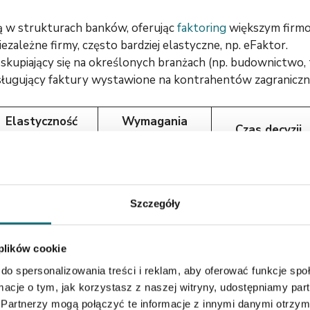
ją w strukturach banków, oferując
faktoring
większym firm
iezależne firmy, często bardziej elastyczne, np. eFaktor.
skupiający się na określonych branżach (np. budownictwo, 
ługujący faktury wystawione na kontrahentów zagraniczn
Elastyczność
Wymagania
Czas decyzji
oferty
formalne
bardzo
Niskie – często
nawet w 24h
ysoka
tylko wyciąg + JPK
Szczegóły
 plików cookie
Wysokie –
dokumenty
kilka dni–
do spersonalizowania treści i reklam, aby oferować funkcje sp
średnia
finansowe,
tydzień
ormacje o tym, jak korzystasz z naszej witryny, udostępniamy p
zdolność
Partnerzy mogą połączyć te informacje z innymi danymi otrzym