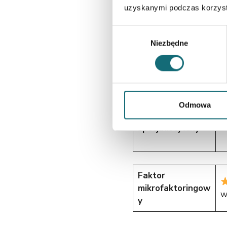
uzyskanymi podczas korzysta
Wybór
Faktor
Niezbędne
zgody
eksportowy
Odmowa
Faktor
specjalistyczny
Faktor
mikrofaktoringow
w
y