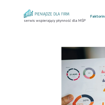
Przejdź
do
treści
Faktori
serwis wspierający płynność dla MŚP