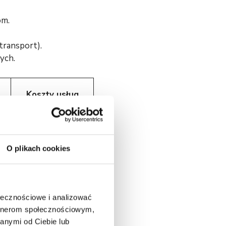
om.
transport).
ych.
Koszty usług
umiarkowane
(2–3% m-cznie)
O plikach cookies
niskie (ale mniej
ołecznościowe i analizować
dostępne)
artnerom społecznościowym,
anymi od Ciebie lub