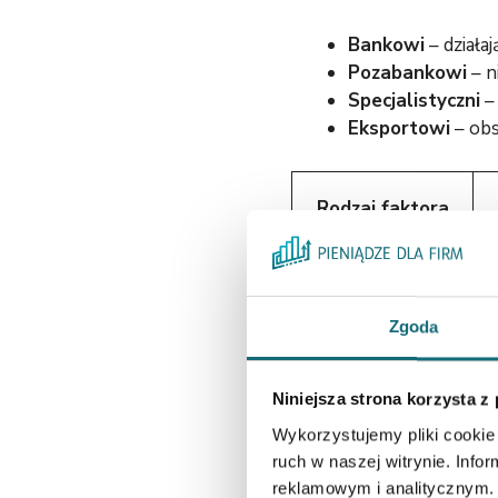
Bankowi
– działa
Pozabankowi
– n
Specjalistyczni
– 
Eksportowi
– obs
Rodzaj faktora
Faktor
pozabankowy
w
Zgoda
Niniejsza strona korzysta z
Wykorzystujemy pliki cookie 
Faktor bankowy
ruch w naszej witrynie. Inf
reklamowym i analitycznym. 