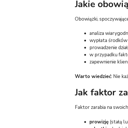
Jakie obowi
Obowiązki, spoczywające
analiza wiarygodno
wypłata środków 
prowadzenie dzia
w przypadku fakt
zapewnienie klien
Warto wiedzieć
: Nie k
Jak faktor z
Faktor zarabia na swoich
prowizję
(stałą l