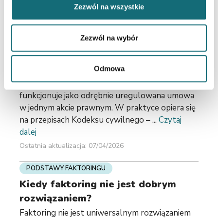
Ostatnia aktualizacja: 07/04/2026
Zezwól na wszystkie
WARUNKI KORZYSTANIA Z FAKTORINGU
Zezwól na wybór
Czy faktoring jest regulowany
prawnie?
Odmowa
Faktoring jest legalną i powszechnie stosowaną
formą finansowania, jednak w Polsce nie
funkcjonuje jako odrębnie uregulowana umowa
w jednym akcie prawnym. W praktyce opiera się
na przepisach Kodeksu cywilnego – ...
Czytaj
dalej
Ostatnia aktualizacja: 07/04/2026
PODSTAWY FAKTORINGU
Kiedy faktoring nie jest dobrym
rozwiązaniem?
Faktoring nie jest uniwersalnym rozwiązaniem