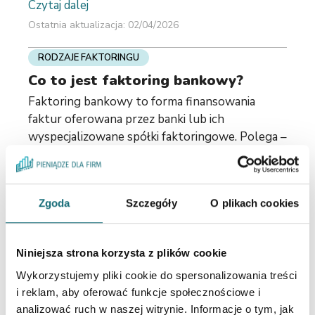
Czytaj dalej
Ostatnia aktualizacja: 02/04/2026
RODZAJE FAKTORINGU
Co to jest faktoring bankowy?
Faktoring bankowy to forma finansowania
faktur oferowana przez banki lub ich
wyspecjalizowane spółki faktoringowe. Polega –
podobnie jak klasyczny faktoring – na
przyspieszeniu płatności za wystawione faktury,
jednak jest zazwyczaj ...
Czytaj dalej
Zgoda
Szczegóły
O plikach cookies
Ostatnia aktualizacja: 02/04/2026
WARUNKI KORZYSTANIA Z FAKTORINGU
Niniejsza strona korzysta z plików cookie
Jak wybrać dobrą firmę
Wykorzystujemy pliki cookie do spersonalizowania treści
faktoringową?
i reklam, aby oferować funkcje społecznościowe i
Wybór dobrej firmy faktoringowej powinien
analizować ruch w naszej witrynie. Informacje o tym, jak