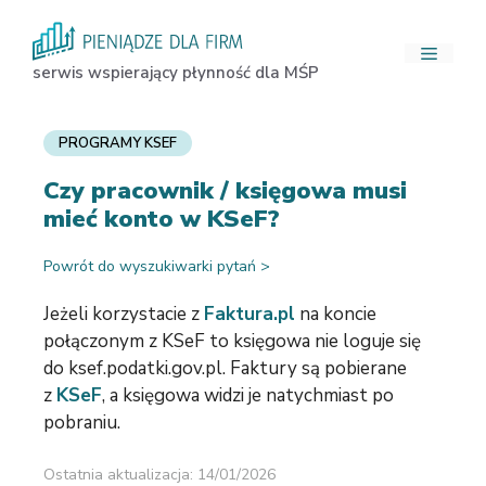
Przejdź
do
Menu
treści
serwis wspierający płynność dla MŚP
PROGRAMY KSEF
Czy pracownik / księgowa musi
mieć konto w KSeF?
Powrót do wyszukiwarki pytań >
Jeżeli korzystacie z
Faktura.pl
na koncie
połączonym z
KSeF
to
księgowa
nie
loguje się
do ksef.podatki.gov.pl
.
Faktury są pobierane
z
KSeF
, a księgowa widzi je natychmiast po
pobraniu.
Ostatnia aktualizacja: 14/01/2026