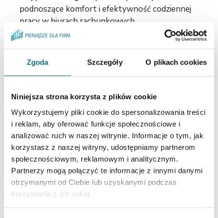
podnoszące komfort i efektywność codziennej
pracy w biurach rachunkowych.
Zgoda
Szczegóły
O plikach cookies
Inne pytania z tej kategorii:
Czy muszę dać moje dane do logowania
Niniejsza strona korzysta z plików cookie
księgowej, żeby mogła ściągnąć faktury
KSeF
Wykorzystujemy pliki cookie do spersonalizowania treści
i reklam, aby oferować funkcje społecznościowe i
Skąd księgowa pobiera faktury?
analizować ruch w naszej witrynie. Informacje o tym, jak
Czy korzystając z Faktura.pl muszę
korzystasz z naszej witryny, udostępniamy partnerom
nadawać uprawnienia w KSeF i pobierać
społecznościowym, reklamowym i analitycznym.
certyfikat?
Partnerzy mogą połączyć te informacje z innymi danymi
Jaki program do faktur najlepiej
otrzymanymi od Ciebie lub uzyskanymi podczas
współpracuje z KSeF?
korzystania z ich usług.
Jak połączyć program fakturowy z KSeF?
Czy mogę korzystać z KSeF bez