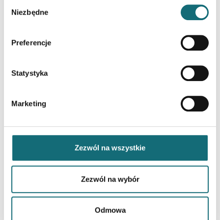
Wybór
programu księgowego?
Niezbędne
zgody
Preferencje
Zadaj pytanie o KSeF
Statystyka
Marketing
Zezwól na wszystkie
Zezwól na wybór
Odmowa