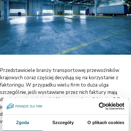
Przedstawiciele branży transportowej przewoźników
krajowych coraz częściej decydują się na korzystanie z
faktoringu. W przypadku wielu firm to duża ulga
szczególnie, jeśli wystawiane przez nich faktury mają
długie terminy płatności. Na czym polega faktoring? Co to
jest faktoring i jak działa dla transportu? Faktoring to w
dużym skrócie po prostu finansowanie faktur. Ma miejsce
wtedy, …
Czytaj dalej
Zgoda
Szczegóły
O plikach cookies