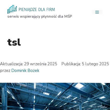
Przejdź
do
Menu
treści
serwis wspierający płynność dla MŚP
tsl
29 września 2025
5 lutego 2025
przez
Dominik Bożek